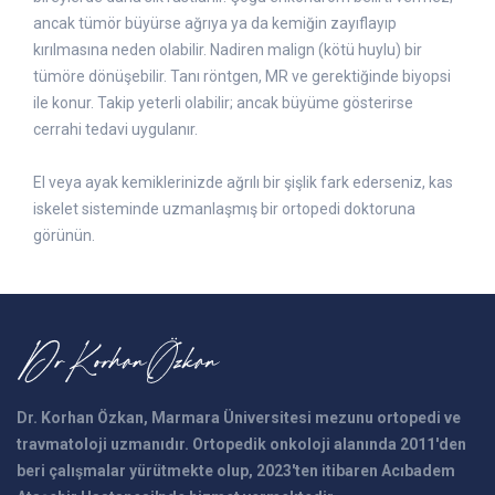
ancak tümör büyürse ağrıya ya da kemiğin zayıflayıp
kırılmasına neden olabilir. Nadiren malign (kötü huylu) bir
tümöre dönüşebilir. Tanı röntgen, MR ve gerektiğinde biyopsi
ile konur. Takip yeterli olabilir; ancak büyüme gösterirse
cerrahi tedavi uygulanır.
El veya ayak kemiklerinizde ağrılı bir şişlik fark ederseniz, kas
iskelet sisteminde uzmanlaşmış bir ortopedi doktoruna
görünün.
Dr. Korhan Özkan, Marmara Üniversitesi mezunu ortopedi ve
travmatoloji uzmanıdır. Ortopedik onkoloji alanında 2011'den
beri çalışmalar yürütmekte olup, 2023'ten itibaren Acıbadem