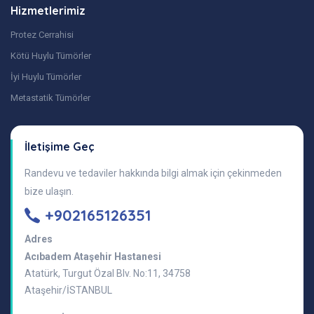
Hizmetlerimiz
Protez Cerrahisi
Kötü Huylu Tümörler
İyi Huylu Tümörler
Metastatik Tümörler
İletişime Geç
Randevu ve tedaviler hakkında bilgi almak için çekinmeden
bize ulaşın.
+902165126351
Adres
Acıbadem Ataşehir Hastanesi
Atatürk, Turgut Özal Blv. No:11, 34758
Ataşehir/İSTANBUL