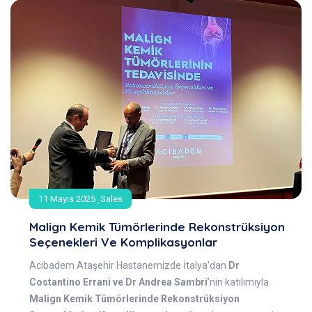
11 Mayıs 2025
Sales
Malign Kemik Tümörlerinde Rekonstrüksiyon
Seçenekleri Ve Komplikasyonlar
Acıbadem Ataşehir Hastanemizde İtalya’dan
Dr
Costantino Errani ve Dr Andrea Sambri
’nin katılımıyla
Malign Kemik Tümörlerinde Rekonstrüksiyon